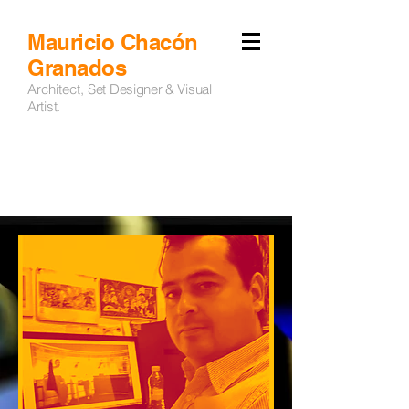
Mauricio Chacón
Granados
Architect,
Set Designer & Visual
Artist.