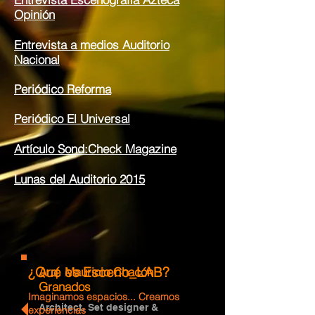
Opinión
Entrevista a medios Auditorio
Nacional
Periódico Reforma
Periódico El Universal
Artículo Sond:Check Magazine
Lunas del Auditorio 2015
¿Qué es Esceno_LAB?
Arq. Mauricio Chacón
Granados
Imaginamos espacios... Creamos
Architect, Set designer &
experiencias