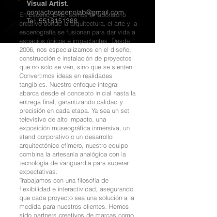
Visual Artist.
contactoescenolab@gmail.com
En Esceno_LAB, somos el laboratorio
Tel:
5518151388
creativo donde la arquitectura, el arte y la
escenografía se fusionan para dar vida a
espacios únicos e impactantes. Desde
2006, nos especializamos en el diseño,
construcción e instalación de proyectos
que no solo se ven, sino que se sienten.
Convertimos ideas en realidades
tangibles. Nuestro enfoque integral
abarca desde el concepto inicial hasta la
entrega final, garantizando calidad y
precisión en cada etapa. Ya sea un set
televisivo de alto impacto, una
exposición museográfica inmersiva, un
stand corporativo o un desarrollo
arquitectónico efímero, nuestro equipo
combina la artesanía analógica con la
tecnología de vanguardia para superar
expectativas.
Trabajamos con una filosofía de
flexibilidad e interactividad, asegurando
que cada proyecto sea una solución a la
medida para nuestros clientes. Hemos
sido partners creativos de marcas como