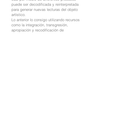
puede ser decodificada y reinterpretada
para generar nuevas lecturas del objeto
artístico.
Lo anterior lo consigo utilizando recursos
como la integración, transgresión,
apropiación y recodificación de
elementos arquitectónicos, pictóricos,
gráficos y escenográficos;
integrándolos, ensamblándolos y
configurándolos en piezas transmediales
utilizadas a manera de códices
contemporáneos para generar una
continuidad histórica y como
transmisores de información al igual que
los códices precolombinos.
Particularmente retomo los generados
por la cultura Mexica, con la cual he
sentido una gran afinidad por la manera
en que dicha cultura transmitía sus
conceptos cosmogónicos y filosóficos a
través de la imagen. Así mismo, me
apoyo con íconos, personajes y
vivencias de los massmedia y la cultura
Pop contemporánea con la finalidad de
generar una cercanía visual con los